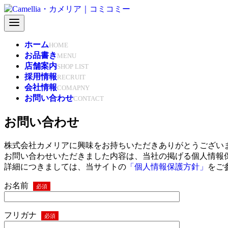
コ
ン
テ
ン
ホーム
HOME
ツ
お品書き
MENU
へ
店舗案内
SHOP LIST
移
採用情報
RECRUIT
動
会社情報
COMAPNY
お問い合わせ
CONTACT
お問い合わせ
株式会社カメリアに興味をお持ちいただきありがとうござい
お問い合わせいただきました内容は、当社の掲げる個人情報
詳細につきましては、当サイトの
「個人情報保護方針」
をご
お名前
必須
フリガナ
必須