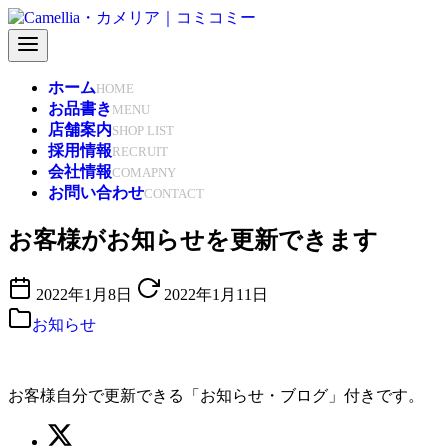
コ
ン
テ
ン
ホーム
HOME
ツ
お品書き
MENU
へ
店舗案内
SHOP LIST
移
採用情報
RECRUIT
動
会社情報
COMAPNY
お問い合わせ
CONTACT
お客様がお知らせを更新できます
2022年1月8日
2022年1月11日
お知らせ
お客様自分で更新できる「お知らせ・ブログ」付きです。